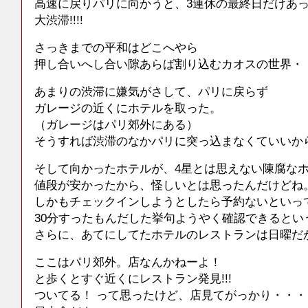
高速に戻りパリに向かうと、3連休の最終日だけあ
大渋滞!!!!
さっきまでの平和はどこへやら
押し合いへし合い隙あらば割り込むカオスの世界・
あまりの渋滞に嫌気がさして、パリに戻らず
ガレージの近くにホテルを取った。
（ガレージはパリ郊外にある）
そうすれば渋滞のなかパリに突っ込まなくていいか
そして向かったホテルが、4星とは思えない陳腐な
値段が安かったから、怪しいとは思ったんだけどね
しかもチェックインしようとしたら予約ないといっ
30分すったもんだした挙句ようやく確認できるとい
さらに、あてにしてたホテルのレストランは日曜だ
ここはパリ郊外。店なんかねーよ！
と歩くとすぐ近くにレストラン発見!!!
ついてる！ って思ったけど、店見てがっかり・・・