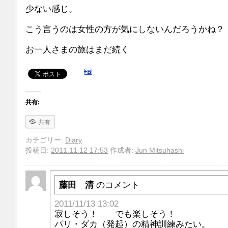
少ない感じ。
こう言うのは女性の方が気にしないんだろうかね？
お一人さまの旅はまだ続く
共有:
共有
カテゴリー:
Diary
投稿日:
2011.11.12 17:53
作成者:
Jun Mitsuhashi
藤田 清
のコメント
2011/11/13 13:02
寂しそう！ でも楽しそう！
パリ・ダカ（発起）の精神訓練みたい。