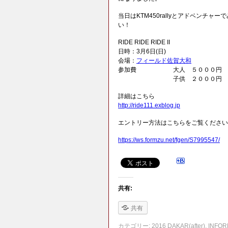
当日はKTM450rallyとアドベン
い！
RIDE RIDE RIDE II
日時：3月6日(日)
会場：
フィールド佐賀大和
参加費 大人 ５０００円
子供 ２０００円 （中
詳細はこちら
http://ride111.exblog.jp
エントリー方法はこちらをご覧ください
https://ws.formzu.net/fgen/S7995547/
共有:
共有
カテゴリー:
2016 DAKAR(after)
,
INFOR