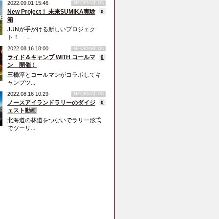
2022.09.01 15:46
INFORMATION
New Project！ 未来SUMIKA実験
0
箱
JUNが手がける新しいプロジェク
ト！ ...
2022.08.16 18:00
INFORMATION
ライド＆キャンプ WITH コールマ
0
ン 開催！
三橋淳とコールマンがコラボしてキ
ャンプツ...
2022.08.16 10:29
INFORMATION
ノースアイランドラリーのダイジ
0
ェスト動画
北海道の林道をつないでラリー形式
でツーリ...