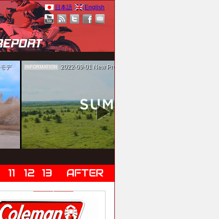
日本語
English
作を担当
2022-09-01
New Project！ 未来SUMIKA実験箱
INFORMATION
0
11
12
13
AFTER