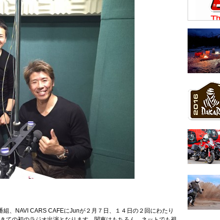
番組、NAVI CARS CAFEにJunが２月７日、１４日の２回にわたり
きての初のラジオ出演となります。関東はもちろん、ネットでも視