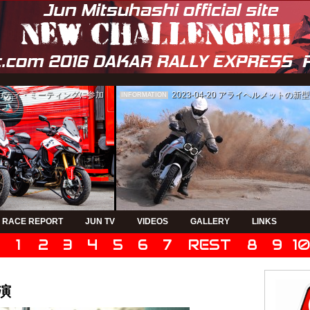
ゥカティ・ミーティングに参加
2023-04-20
アライヘルメットの新型モデルPVの制
INFORMATION
RACE REPORT
JUN TV
VIDEOS
GALLERY
LINKS
1
2
3
4
5
6
7
REST
8
9
1
出演