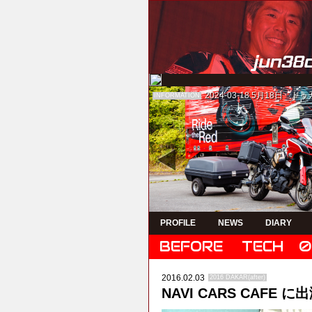
2024-03-18
5月18日 ド
INFORMATION
PROFILE
NEWS
DIARY
BEFORE
TECH
0
2016.02.03
2016 DAKAR(after)
NAVI CARS CAFE に