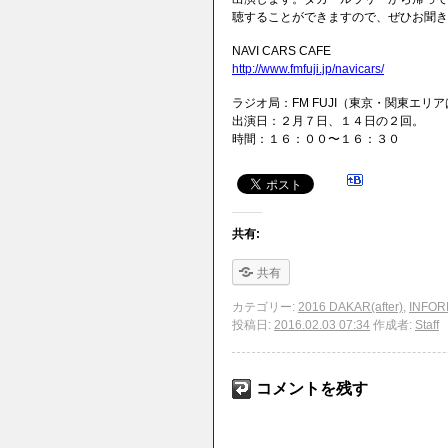
聴することができますので、ぜひお聞き
NAVI CARS CAFE
http://www.fmfuji.jp/navicars/
ラジオ局：FM FUJI（東京・関東エリアは
出演日：２月７日、１４日の２回。
時間：１６：００〜１６：３０
共有:
共有
カテゴリー:
2016 DAKAR(after)
,
INFOR
投稿日:
2016.02.03 07:34
作成者:
Staff
コメントを残す