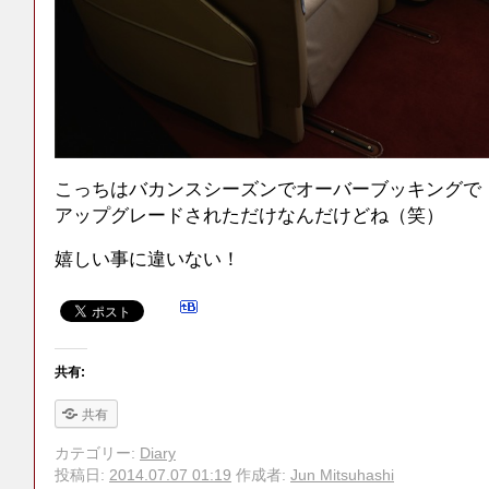
こっちはバカンスシーズンでオーバーブッキングで
アップグレードされただけなんだけどね（笑）
嬉しい事に違いない！
共有:
共有
カテゴリー:
Diary
投稿日:
2014.07.07 01:19
作成者:
Jun Mitsuhashi