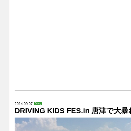
2014.09.07
Diary
DRIVING KIDS FES.in 唐津で大