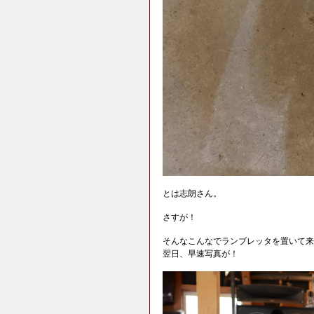
とは志朗さん。
さすが！
そんなこんなでランブレッタを置いて来
翌日、早速写真が！