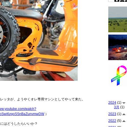
レッタが、ようやくオレ専用マシンとしてやって来た。
2024
(1)
3月
(1)
www.youtube.com/watch?
e1bSwi6zgoSSnBaZunvmwDW
）
2023
(1)
2022
(5)
げるにはどうしたらいいか？