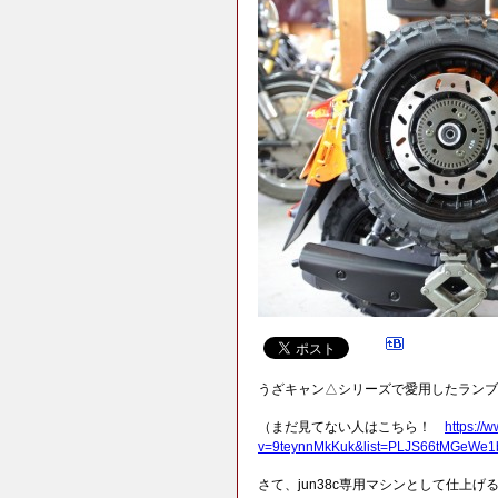
うざキャン△シリーズで愛用したランブ
（まだ見てない人はこちら！
https://
v=9teynnMkKuk&list=PLJS66tMGeW
さて、jun38c専用マシンとして仕上