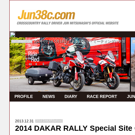
2024-03-18
5月18日 ドゥカティ・ミーティングに参加
INFORMATION
I
PROFILE
NEWS
DIARY
RACE REPORT
JUN
2013.12.31
2014 DAKAR(before)
2014 DAKAR RALLY Special Site