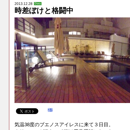
2013.12.28
Diary
時差ぼけと格闘中
気温38度のブエノスアイレスに来て３日目。