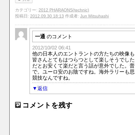
カテゴリー:
2012 PHARAONS(technic)
投稿日:
2012.09.30 18:13
作成者:
Jun Mitsuhashi
一通
のコメント
2012/10/02 06:41
他の日本人のエントラントの方たちの映像もJ
皆さんとてもはつらつとして楽しそうでした
だとお安くて楽だと言う話が意外でした。普
で。ユーロ安のお陰ですね。海外ラリーも思
競技なんですね。
返信
コメントを残す