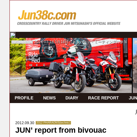
2024-03-18
5月18日 ドゥカティ・ミーティングに参加
INFORMATION
I
PROFILE
NEWS
DIARY
RACE REPORT
JUN
2012.09.30
2012 PHARAONS(technic)
JUN’ report from bivouac