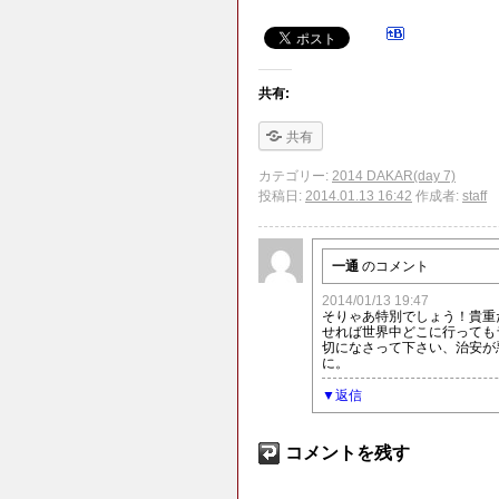
共有:
共有
カテゴリー:
2014 DAKAR(day 7)
投稿日:
2014.01.13 16:42
作成者:
staff
一通
のコメント
2014/01/13 19:47
そりゃあ特別でしょう！貴重
せれば世界中どこに行っても
切になさって下さい、治安が
に。
返信
コメントを残す