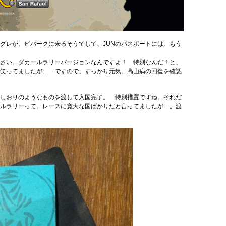
グレが、ビバークに来るそうでして、JUNのパスポートには、もう
さい。ダカールラリーバージョンなんですよ！ 特別なんだ！と、
笑ってましたが… ですので、すっかり元気。高山病の回復を確認
しおりのようなものを渡して入国完了。 特別措置ですね。それだ
ルラリーって。レースに寛大な国ばかりだと言ってましたが…。渡
…。