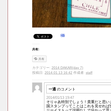
共有:
共有
カテゴリー:
2014 DAKAR(day 7)
投稿日:
2014.01.13 16:42
作成者:
staff
一通
のコメント
2014/01/13 19:47
そりゃあ特別でしょう！貴重だと思い
国スタンプってことはこれを見せれば
リーイストって説明なしで分かって貰