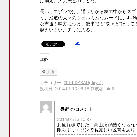
は消え、大丈夫とのことだ。
長いリエゾンでは、通りかかる家の中からスゴ
り、沿道の人々のウェルカムなムードに、JU
な声援も味方につけ、後半戦も“淡々と”行って
越えいよいよチリに入る。
共有:
共有
カテゴリー:
2014 DAKAR(day 7)
投稿日:
2014.01.13 09:18
作成者:
staff
奥野
のコメント
2014/01/13 10:37
お疲れ様でした。高山病が酷くならな
限らずリエゾンでも厳しい区間もあり