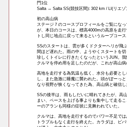
門1位
Salta → Salta SS(競技区間): 302 km / LI(
初の高山病
ステージ７のコースプロフィールをご覧になっ
が、本日のコースは、標高4000mの高原を走
トし同じ地点に戻って来るというループコース
SSのスタートは、雲が多くドクターヘリが飛
間ほど遅れた。雨の中、ようやくスタートを切っ
珍しくトイレに行きたくなったというJUN。
クルマを停め用を足したのだが、これが高山病
高地を走行する為気温も低く、水分も必要とし
し、また急激に睡魔に襲われた。頭がぼーっと
なり視野が狭くなってきた為、高山病と確信し
SSの後半は、雨もしだいに晴れてきたが、高
まい、ペースを上げる事よりも集中して走るこ
ーのアランも同様の症状に見舞われていた。
クルマは、高地を走行するのでパワー不足では
トラブルもなく走行を終えた。カラダは、ビバ