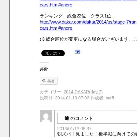
cars.html#ancre
ランキング 総合22位 クラス1位
http://www.dakar.com/dakar/2014/us/stage-7/rank
cars.html#ancre
(※総合順位が変更になる場合がございます。ご
共有:
共有
カテゴリー:
2014 DAKAR(day 7)
投稿日:
2014.01.13 07:02
作成者:
staff
一通
のコメント
2014/01/13 08:37
朝ズバ！見ました！後半戦に向けての