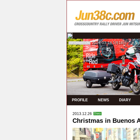
2024-03-18
5月18日 ド
INFORMATION
PROFILE
NEWS
DIARY
2013.12.26
Diary
Christmas in Buenos A