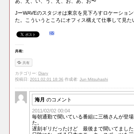
あ、え、い、う、え、お、あ、お〜
JーWAVEのスタジオは東京を見下ろすロケーショ
た。こういうところにオフィス構えて仕事して見た
共有:
共有
カテゴリー:
Diary
投稿日:
2011.02.01 18:36
作成者:
Jun Mitsuhashi
海月
のコメント
2011/02/02 00:04
毎朝通勤で聞いている番組に三橋さんが登場
た。
遅刻ギリだったけど 最後まで聞いてました