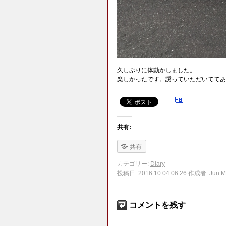
久しぶりに体動かしました。
楽しかったです。誘っていただいててあ
共有:
共有
カテゴリー:
Diary
投稿日:
2016.10.04 06:26
作成者:
Jun M
コメントを残す