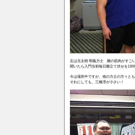
左は北太樹 明義力士 腕の筋肉がすご
聞いたら入門当初毎日腕立て伏せを100
今は場所中ですが、他の力士の方々とも
それにしても、三橋淳が小さい！