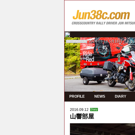
2024-03-18
5月18日 ド
INFORMATION
PROFILE
NEWS
DIARY
2016.09.12
Diary
山響部屋