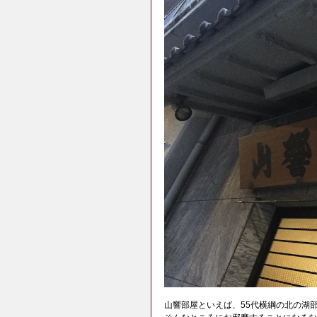
山響部屋といえば、55代横綱の北の湖