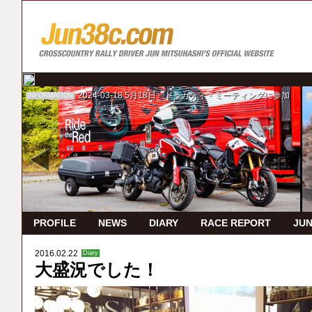
2024-03-18
5月18日 ドゥカティ・ミーティングに参加
INFORMATION
I
PROFILE
NEWS
DIARY
RACE REPORT
JUN
2016.02.22
Diary
大盛況でした！