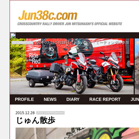
2024-03-18
5月18日 ドゥカティ・ミーティングに参加
INFORMATION
I
PROFILE
NEWS
DIARY
RACE REPORT
JUN
2015.12.28
2016 DAKAR(before)
じゅん散歩