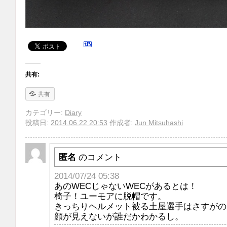
共有:
共有
カテゴリー:
Diary
投稿日:
2014.06.22 20:53
作成者:
Jun Mitsuhashi
匿名
のコメント
2014/07/24 05:38
あのWECじゃないWECがあるとは！
椅子！ユーモアに脱帽です。
きっちりヘルメット被る土屋選手はさすがの
顔が見えないが誰だかわかるし。