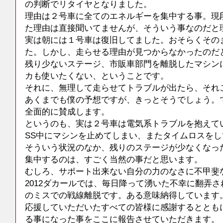
の判断でリタイヤとなりました。
理由は２号車に全てのエネルギーを集中する事。現
た理由は直接聞いてませんが、そういう事なのだと
実は朝には１号車は復旧してました。おそらくその
た。しかし、走らせる理由が見つからなかったのだ
残り少ないステージ、市販車部門を離脱したマシン
カも使いたくない、ということです。
それに、無理して走らせてトラブルが出たら、それ
あくまでも僕の予想ですが、きっとそうでしょう。
全面的に賛成します。
というのも、実は２号車は電気系トラブルを抱えてい
SS中にマシンを止めてしまい、またタイムロスを
そういう状況のなか、残りのステージが少なくなっ
集中するのは、すごく当然の事だと思います。
むしろ、サポート出来ない自分の力のなさに不甲斐
2012ダカールでは、毎日降って湧いた不幸に翻弄
のミスでの戦線離脱です。ある意味納得しています
応援していただいたすべての皆様に感謝するととも
る事になった事をここに報告させていただきます。