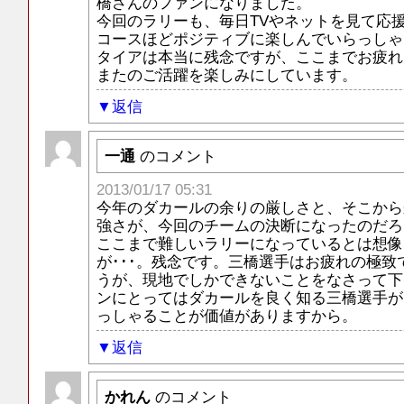
橋さんのファンになりました。
今回のラリーも、毎日TVやネットを見て応
コースほどポジティブに楽しんでいらっしゃ
タイアは本当に残念ですが、ここまでお疲れ
またのご活躍を楽しみにしています。
返信
一通
のコメント
2013/01/17 05:31
今年のダカールの余りの厳しさと、そこから
強さが、今回のチームの決断になったのだろ
ここまで難しいラリーになっているとは想像
が･･･。残念です。三橋選手はお疲れの極致
うが、現地でしかできないことをなさって下
ンにとってはダカールを良く知る三橋選手が
っしゃることが価値がありますから。
返信
かれん
のコメント