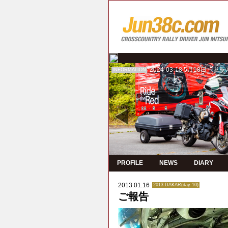
2024-03-18
5月18日 ド
INFORMATION
PROFILE
NEWS
DIARY
2013.01.16
2013 DAKAR(day 10)
ご報告