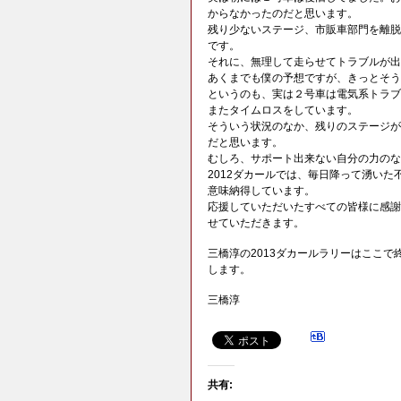
からなかったのだと思います。
残り少ないステージ、市販車部門を離脱
です。
それに、無理して走らせてトラブルが出
あくまでも僕の予想ですが、きっとそう
というのも、実は２号車は電気系トラブ
またタイムロスをしています。
そういう状況のなか、残りのステージが
だと思います。
むしろ、サポート出来ない自分の力のな
2012ダカールでは、毎日降って湧い
意味納得しています。
応援していただいたすべての皆様に感謝
せていただきます。
三橋淳の2013ダカールラリーはここで
します。
三橋淳
共有: