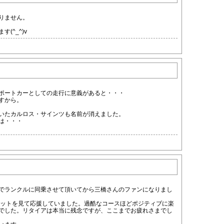
りません。
(^_^)v
ポートカーとしての走行に意義があると・・・
すから。
いたカルロス・サインツも名前が消えました。
は・・・
でランクルに同乗させて頂いてから三橋さんのファンになりまし
ネットを見て応援していました。過酷なコースほどポジティブに楽
でした。リタイアは本当に残念ですが、ここまでお疲れさまでし