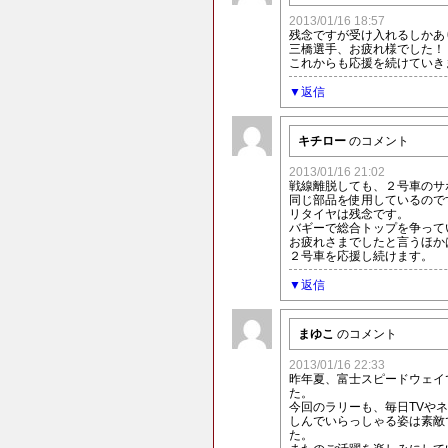
2013/01/16 18:57
残念ですが受け入れるしかあ
三橋選手、お疲れ様でした！
これからも応援を続けていきます
返信
キチロー
のコメント
2013/01/16 21:02
戦線離脱しても、２号車のサ
同じ部品を使用しているので
リタイヤは残念です。
バギーで総合トップを争って
お疲れさまでしたと言うほか
２号車を応援し続けます。
返信
まゆこ
のコメント
2013/01/16 22:33
昨年夏、富士スピードウェイ
た。
今回のラリーも、毎日TVや
しんでいらっしゃる姿は素敵
た。