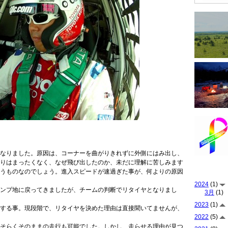
なりました。原因は、コーナーを曲がりきれずに外側にはみ出し、
りはまったくなく、なぜ飛び出したのか、未だに理解に苦しみます
うものなのでしょう。進入スピードが速過ぎた事が、何よりの原因
2024
(1)
ンプ地に戻ってきましたが、チームの判断でリタイヤとなりまし
3月
(1)
2023
(1)
する事。現段階で、リタイヤを決めた理由は直接聞いてませんが、
2022
(5)
そらくそのままの走行も可能でした。しかし、走らせる理由が見つ