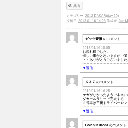
共有
カテゴリー:
2013 DAKAR(day 10)
投稿日:
2013.01.16 14:28
作成者:
Jun M
ガッツ斉藤
のコメント
2013/01/16 15:05
お疲れ様でした。
悔しい事かと思いますが、僕
・・ありがとうございました
返信
ＫＡＺ
のコメント
2013/01/16 16:25
ケガがなかったようで本当に
ダカールラリーで完走するこ
２号車は三橋ドライバーやフ
返信
Goichi Kuroda
のコメント