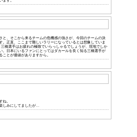
います。
さと、そこから来るチームの危機感の強さが、今回のチームの決
す。正直、ここまで難しいラリーになっているとは想像していま
す。三橋選手はお疲れの極致でいらっしゃるでしょうが、現地でしか
い。日本にいるファンにとってはダカールを良く知る三橋選手が
ることが価値がありますから。
すね。
楽しみにしてましたが…