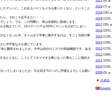
2021
(8)
2020
(7)
したマシンに、これ以上パーツもメカも使いたくない、ということ
2019
(26)
たら、それこそ足手まとい・・。
2018
(110)
でしょう。でも、この判断に、僕は全面的に賛成します。
2017
(35)
ルを抱えていて、10ステージでもSS中にマシンを止めてしまい、
2016
(201)
少なくなった今、チームが２号車に集中するのは、すごく当然の事
2015
(119)
2014
(168)
さに不甲斐なさを感じています。
2013
(170)
た不幸に翻弄されましたが、今年は自分のミスでの戦線離脱です。ある
2012
(189)
するとともに、こうしてリタイヤする事になった事をここに報告さ
2011
(225)
2010
(126)
終わってしまいましたが、引き続きTLCへのご声援をよろしくお願い
2009
(5)
日本語
English