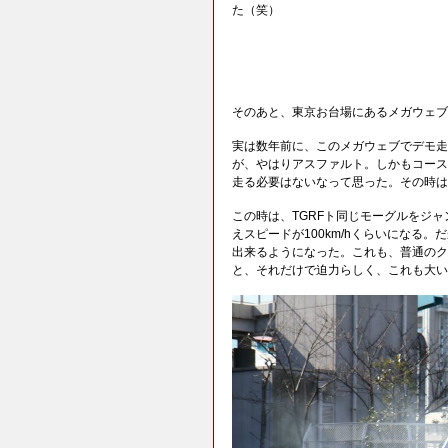
た（笑）
そのあと、東京お台場にあるメガウェブ
実は数年前に、このメガウェブでデモ走
が、やはりアスファルト。しかもコース
走る必要はないなって思った。その時は
この時は、TGRFト同じモーグルをジ
えスピードが100km/hくらいになる
出来るようになった。これも、普通のク
と、それだけで迫力らしく、これも大い