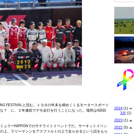
RACING FESTIVALと読む。トヨタの年末を締めくくるモータースポーツ
2024
(1)
な？ に、２年連続でデモ走行を行うことになった。場所は4回目
3月
(1)
2023
(1)
ミュラーNIPPONでのサテライトイベントでだ。サーキットイベン
2022
(5)
の上。ラリーマシンをアスファルトの上で走らせるという話をもら