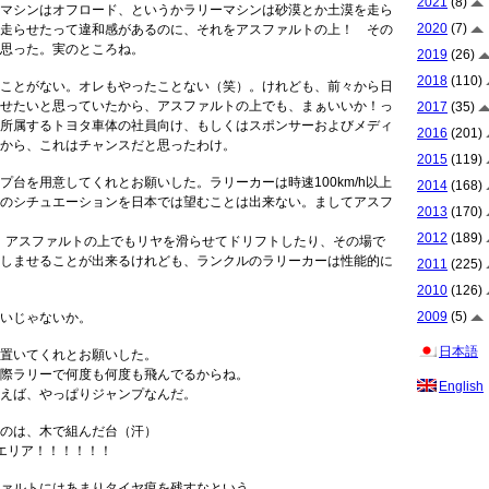
2021
(8)
マシンはオフロード、というかラリーマシンは砂漠とか土漠を走ら
2020
(7)
走らせたって違和感があるのに、それをアスファルトの上！ その
思った。実のところね。
2019
(26)
2018
(110)
ことがない。オレもやったことない（笑）。けれども、前々から日
せたいと思っていたから、アスファルトの上でも、まぁいいか！っ
2017
(35)
所属するトヨタ車体の社員向け、もしくはスポンサーおよびメディ
2016
(201)
から、これはチャンスだと思ったわけ。
2015
(119)
台を用意してくれとお願いした。ラリーカーは時速100km/h以上
2014
(168)
のシチュエーションを日本では望むことは出来ない。ましてアスフ
2013
(170)
2012
(189)
、アスファルトの上でもリヤを滑らせてドリフトしたり、その場で
しませることが出来るけれども、ランクルのラリーカーは性能的に
2011
(225)
2010
(126)
2009
(5)
いじゃないか。
日本語
置いてくれとお願いした。
際ラリーで何度も何度も飛んでるからね。
English
えば、やっぱりジャンプなんだ。
のは、木で組んだ台（汗）
狭エリア！！！！！！
ァルトにはあまりタイヤ痕を残すなという