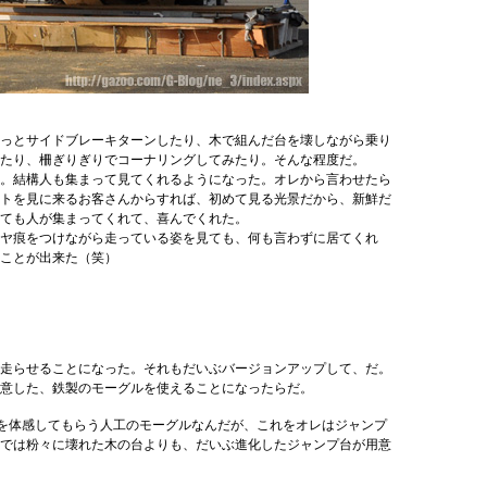
っとサイドブレーキターンしたり、木で組んだ台を壊しながら乗り
たり、柵ぎりぎりでコーナリングしてみたり。そんな程度だ。
。結構人も集まって見てくれるようになった。オレから言わせたら
トを見に来るお客さんからすれば、初めて見る光景だから、新鮮だ
ても人が集まってくれて、喜んでくれた。
ヤ痕をつけながら走っている姿を見ても、何も言わずに居てくれ
ことが出来た（笑）
Fで走らせることになった。それもだいぶバージョンアップして、だ。
意した、鉄製のモーグルを使えることになったらだ。
を体感してもらう人工のモーグルなんだが、これをオレはジャンプ
では粉々に壊れた木の台よりも、だいぶ進化したジャンプ台が用意