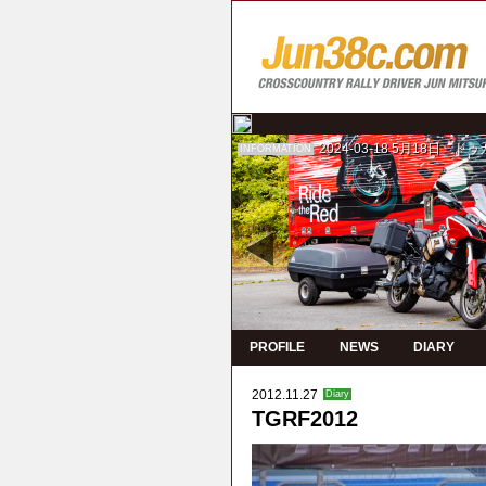
2024-03-18
5月18日 ド
INFORMATION
PROFILE
NEWS
DIARY
2012.11.27
Diary
TGRF2012