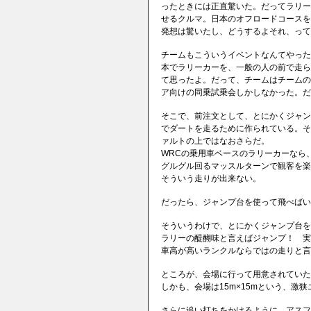
ったときには正直驚いた。だってラリー
せるクルマ。日本のオフロードコースを
発想は驚いたし、どうするよそれ、って
チームもこういうイベントなんてやった
本でラリーカーを、一般の人の前で走ら
て思ったよ。だって、チームはチームの
ア向けの同乗試乗会しかしなかった。だ
そこで、前注文として、とにかくジャンプ
でダートを走るために作られている。そ
ァルトの上ではなおさらだ。
WRCの乗用車ベースのラリーカーなら
グルグル回るマッスルターンで観客を楽
そういう走りが出来ない。
だったら、ジャンプ台を使って飛べばい
そういうわけで、とにかくジャンプ台を
ラリーの醍醐味と言えばジャンプ！ 実
車高が高いランクルならではの走りと言
ところが、会場に行って用意されていた
しかも、会場は15m×15mという、激
さらに追い打ちをかけるように、アスフ