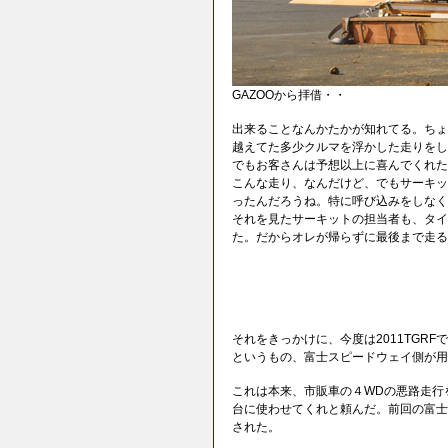
GAZOOから拝借・・
出来ることなんかたかが知れてる。ちょ
越えてた多少クルマを浮かした走りをし
でもお客さんは予想以上に喜んでくれた
こんな走り、なんだけど、でもサーキッ
ったんだろうね。特に呼び込みをしなく
それを見たサーキットの担当者も、タイ
た。だからオレが帰らずに最後まで走る
それをきっかけに、今度は2011TGR
というもの、富士スピードウェイ側が用
これは本来、市販車の４WDの悪路走行
台に使わせてくれと頼んだ。前回の富士
された。