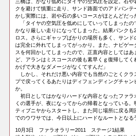
三橋は、かなり低めにタイヤの空気圧を設定。石や
クを避けて慎重に走り、サンド路面でのアドバンテ
かし実際には、岩や石の多いコースがほとんどだっ
「タイヤの空気圧を低めにしていってしまったの
かなり厳しい走りになってしまった。結果パンクも
ロス。さらにギャップばかりの場所も多く、サンド
は完全に外れてしまってがっかり。また、ナビゲー
スを何回かしてしまったので、正直内容としてはあ
ど、アランはミスコースの後も素早くｇ復帰してく
かげで大きなダメージがなくてすんだ」
しかし、それだけ悪い内容でも当然のごとくクラ
プで戻ってくるあたりはディフェンディングチャン
か。
初日としてはかなりハードな内容となったファラオラ
くの選手が、夜になってからの帰着となっている。
ティブニヤからスタートし、また同じ場所に戻る周
でのウワサでは、今日以上にハードなルートとなる
10月3日 ファラオラリー2011 ステージ1結果