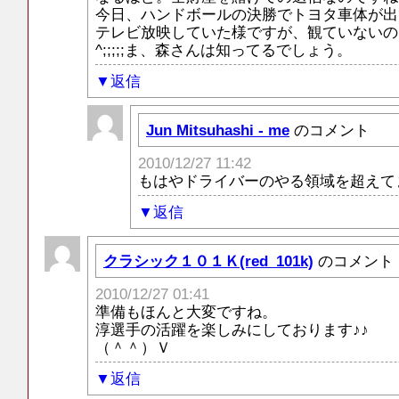
今日、ハンドボールの決勝でトヨタ車体が出
テレビ放映していた様ですが、観ていないの
^;;;;;ま、森さんは知ってるでしょう。
返信
Jun Mitsuhashi - me
のコメント
2010/12/27 11:42
もはやドライバーのやる領域を超えて
返信
クラシック１０１Ｋ(red_101k)
のコメント
2010/12/27 01:41
準備もほんと大変ですね。
淳選手の活躍を楽しみにしております♪♪
（＾＾）Ｖ
返信