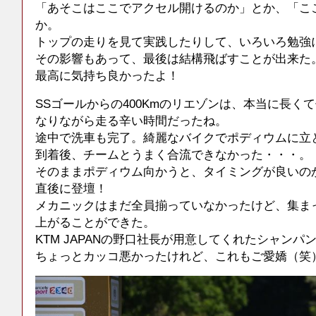
「あそこはここでアクセル開けるのか」とか、「こ
か。
トップの走りを見て実践したりして、いろいろ勉強
その影響もあって、最後は結構飛ばすことが出来た
最高に気持ち良かったよ！
SSゴールからの400Kmのリエゾンは、本当に長く
なりながら走る辛い時間だったね。
途中で洗車も完了。綺麗なバイクでポディウムに立
到着後、チームとうまく合流できなかった・・・。
そのままポディウム向かうと、タイミングが良いの
直後に登壇！
メカニックはまだ全員揃っていなかったけど、集ま
上がることができた。
KTM JAPANの野口社長が用意してくれたシャン
ちょっとカッコ悪かったけれど、これもご愛嬌（笑