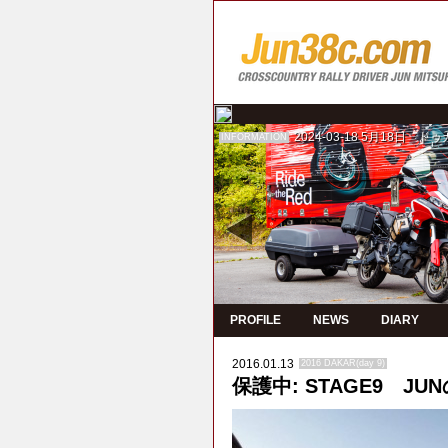
2024-03-18
5月18日 ド
INFORMATION
PROFILE
NEWS
DIARY
2016.01.13
2016 DAKAR(day 9)
保護中: STAGE9 