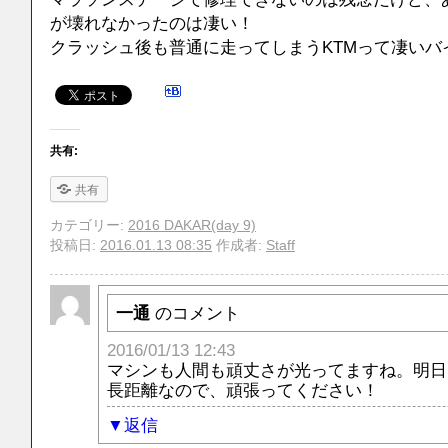
が壊れなかったのは凄い！
クラッシュ後も普通に走ってしまうKTMって凄いバ
共有:
共有
カテゴリー:
2016 DAKAR(day 9)
投稿日:
2016.01.13 08:35
作成者:
Staff
一通
のコメント
2016/01/13 12:43
マシンも人間も頑丈さが光ってますね。明日
長距離なので、頑張ってください！
返信