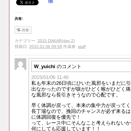
共有:
共有
カテゴリー:
2015 DAKAR(day 2)
投稿日:
2015.01.06 09:58
作成者:
staff
W_yuichi
のコメント
2015/01/06 11:40
私も年末の26日頃にひいた風邪をいまだに
出なかったのですが咳がひどく喉がひどく痛
な風邪なら長引きそうなので心配です。
早く体調が戻って、本来の集中力が戻ってく
長丁場なので、挽回のチャンスが必ず来るは
に体調回復を優先で！
って、レース中にそんなこと考えられないか
何にしても応援しています！！