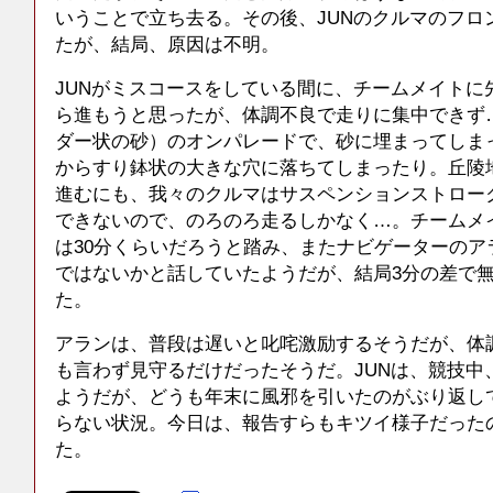
いうことで立ち去る。その後、JUNのクルマのフロ
たが、結局、原因は不明。
JUNがミスコースをしている間に、チームメイトに
ら進もうと思ったが、体調不良で走りに集中できず
ダー状の砂）のオンパレードで、砂に埋まってしま
からすり鉢状の大きな穴に落ちてしまったり。丘陵
進むにも、我々のクルマはサスペンションストロー
できないので、のろのろ走るしかなく…。チームメ
は30分くらいだろうと踏み、またナビゲーターのアラ
ではないかと話していたようだが、結局3分の差で
た。
アランは、普段は遅いと叱咤激励するそうだが、体
も言わず見守るだけだったそうだ。JUNは、競技中
ようだが、どうも年末に風邪を引いたのがぶり返し
らない状況。今日は、報告すらもキツイ様子だった
た。