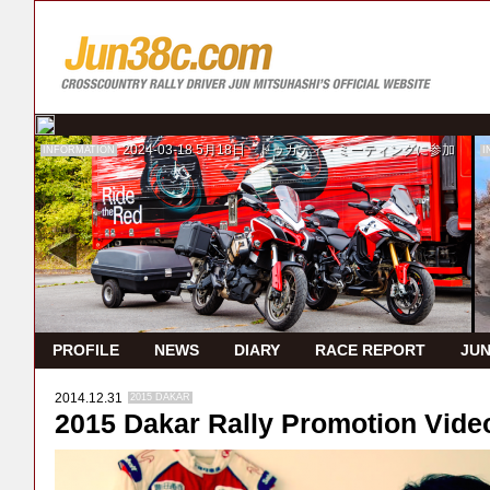
2024-03-18
5月18日 ドゥカティ・ミーティングに参加
INFORMATION
I
PROFILE
NEWS
DIARY
RACE REPORT
JUN
2014.12.31
2015 DAKAR
2015 Dakar Rally Promotion Vide