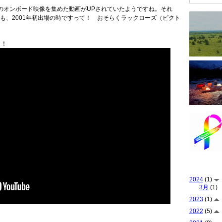
のオンボード映像を集めた動画がUPされていたようですね。それ
かも、2001年初出場の時ですって！ おそらくラックローズ（ビクト
よ！
2024
(1)
3月
(1)
2023
(1)
2022
(5)