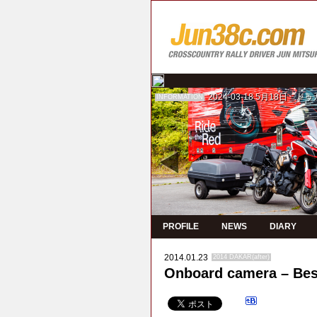
2024-03-18
5月18日 ド
INFORMATION
PROFILE
NEWS
DIARY
2014.01.23
2014 DAKAR(after)
Onboard camera – Bes