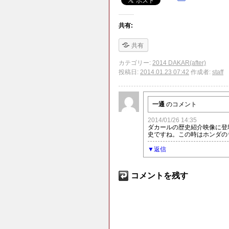
共有:
共有
カテゴリー:
2014 DAKAR(after)
投稿日:
2014.01.23 07:42
作成者:
staff
一通
のコメント
2014/01/26 14:35
ダカールの歴史紹介映像に登
史ですね。この時はホンダの
返信
コメントを残す