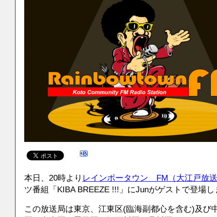
本日、20時より
レインボータウン FM（大江戸放
ツ番組「KIBA BREEZE !!!」にJunがゲストで登場
この放送局は東京、江東区(臨海副都心を含む)及び