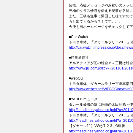
皆様、応援メッセージやお祝いのメッセ
三橋のクラス優勝を伝える記事が各所に
また、三橋も無事に帰国した様ですので
ろと出てくるかも？！です。。。
今後も当ホームページをチェックして下
■Car Watch
トヨタ車体、「ダカールラリー2011」
http://car.watch.impress.co.jp/docs/n
■時事通信社
アルアティアが初の総合Ｖ＝三橋は総合
http://www.jiji.com/jc/zc?k=201101/20
■webCG
トヨタ車体、ダカールラリー市販車部門
http://www.webcg.net/WEBCG/news/n0
■YAHOOニュース
ダカール優勝の陰に岡崎の太田油脂－使
http://headlines.yahoo.co.jp/hl?a=201
トヨタ車体、「ダカールラリー2011」
http://headlines.yahoo.co.jp/hl?a=201
【ダカール11】VWが1-2-3で3連勝
http://headlines.yahoo.co.jp/hl?a=201