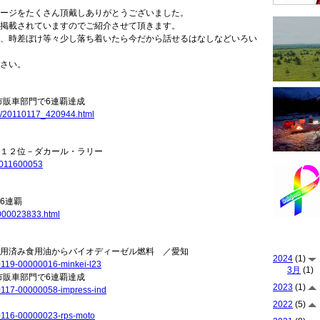
ージをたくさん頂戴しありがとうございました。
掲載されていますのでご紹介させて頂きます。
、時差ぼけ等々少し落ち着いたら今だから話せるはなしなどいろい
さい。
市販車部門で6連覇達成
ews/20110117_420944.html
１２位－ダカール・ラリー
11011600053
6連覇
000023833.html
用済み食用油からバイオディーゼル燃料 ／愛知
2024
(1)
10119-00000016-minkei-l23
3月
(1)
市販車部門で6連覇達成
2023
(1)
10117-00000058-impress-ind
2022
(5)
10116-00000023-rps-moto