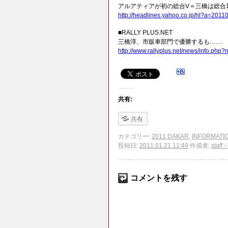
アルアティアが初の総合V＝三橋は総合
http://headlines.yahoo.co.jp/hl?a=2011
■RALLY PLUS.NET
三橋淳、市販車部門で優勝するも……
http://www.rallyplus.net/news/info.php
共有:
共有
カテゴリー:
2011 DAKAR
,
INFORMATI
投稿日:
2011.01.21 11:49
作成者:
staff 
コメントを残す