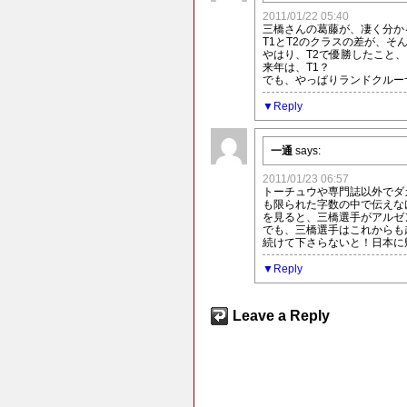
2011/01/22 05:40
三橋さんの葛藤が、凄く分か
T1とT2のクラスの差が、
やはり、T2で優勝したこと
来年は、T1？
でも、やっぱりランドクルー
Reply
一通
says:
2011/01/23 06:57
トーチュウや専門誌以外でダ
も限られた字数の中で伝えな
を見ると、三橋選手がアルゼ
でも、三橋選手はこれからも
続けて下さらないと！日本に
Reply
Leave a Reply