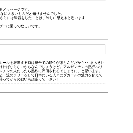
るメッセージです。
そんなに大きいものだと知りませんでした。
、さらには連覇をしたことは、誇りに思えると思います。
ザーに乗って欲しいです。
カールを報道する時は総合での順位がほとんどだから･･･まあそれ
ければならないからなんでしょうけど。アルゼンチンの熱狂ぶり
ンチンの人だったら熱烈に評価されるでしょうに、と思います。
超一流のラリーをして日本にいる人々にダカールの魅力を伝えて
帰ってからの戦いも頑張って下さい！