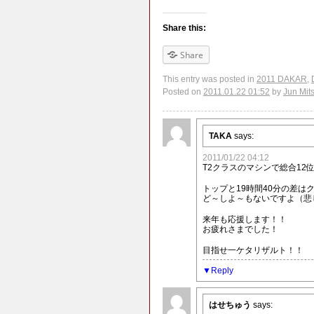
Share this:
Share
This entry was posted in
2011 DAKAR
,
Posted on
2011.01.22 01:52
by
Jun Mit
TAKA
says:
2011/01/22 04:12
T2クラスのマシンで総合12
トップと19時間40分の差は
ど～しよ～もないですよ（悲
来年も応援します！！
お疲れさまでした！
目指せ一ケタリザルト！！
Reply
はせちゅう
says: