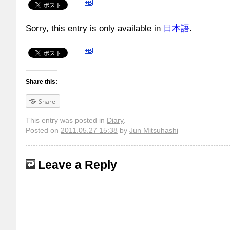
Sorry, this entry is only available in
日本語
.
Share this:
Share
This entry was posted in
Diary
.
Posted on
2011.05.27 15:38
by
Jun Mitsuhashi
Leave a Reply