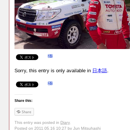
Sorry, this entry is only available in
日本語
.
Share this:
Share
This entry was posted in
Diary
.
Posted on
2011.05.16 10:27
by
Jun Mitsuhashi