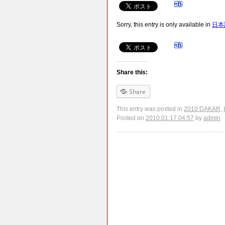
Sorry, this entry is only available in
日本
Share this:
Share
This entry was posted in
2010 DAKAR
,
Posted on
2010.01.17 04:57
by
admin