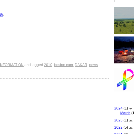
語
.
INFORMATION
and tagged
2010
,
boston.com
,
DAKAR
,
news
.
2024
(1)
March
(1
2023
(1)
2022
(5)