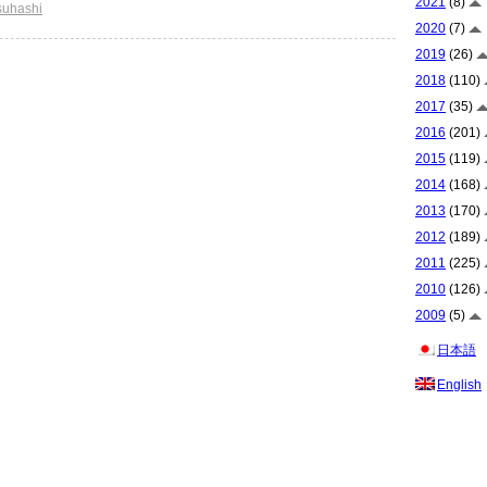
2021
(8)
suhashi
2020
(7)
2019
(26)
2018
(110)
2017
(35)
2016
(201)
2015
(119)
2014
(168)
2013
(170)
2012
(189)
2011
(225)
2010
(126)
2009
(5)
日本語
English