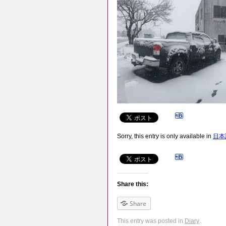
Sorry, this entry is only available in
日本
Share this:
Share
This entry was posted in
Diary
.