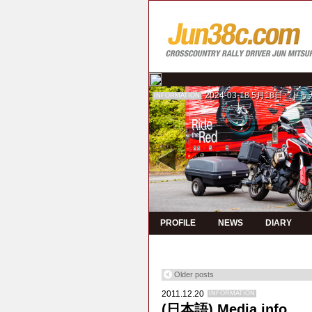
2024-03-18
5月18日 ド
INFORMATION
PROFILE
NEWS
DIARY
Older posts
2011.12.20
INFORMATION
(日本語) Media info