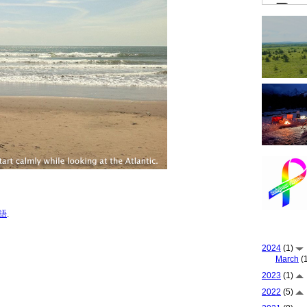
語
.
2024
(1)
March
(1
2023
(1)
2022
(5)