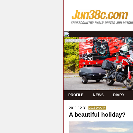
2024-03-18
5月18日 ド
INFORMATION
PROFILE
NEWS
DIARY
2011.12.31
2012 DAKAR
A beautiful holiday?