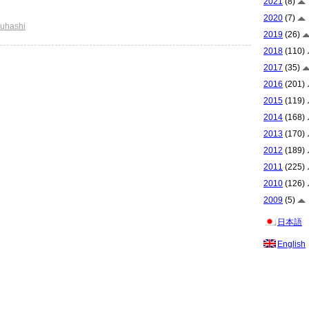
2021
(8)
2020
(7)
suhashi
2019
(26)
2018
(110)
2017
(35)
2016
(201)
2015
(119)
2014
(168)
2013
(170)
2012
(189)
2011
(225)
2010
(126)
2009
(5)
日本語
English