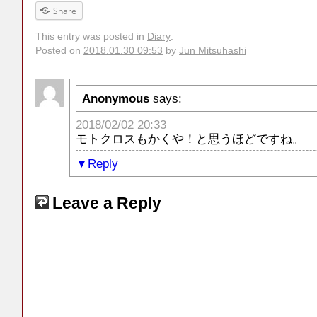
Share
This entry was posted in
Diary
.
Posted on
2018.01.30 09:53
by
Jun Mitsuhashi
Anonymous
says:
2018/02/02 20:33
モトクロスもかくや！と思うほどですね。
Reply
Leave a Reply