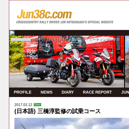
2024-03-18
5月18日 ドゥカティ・ミーティングに参加
INFORMATION
I
PROFILE
NEWS
DIARY
RACE REPORT
JUN
2017.02.12
Diary
(日本語) 三橋淳監修の試乗コース