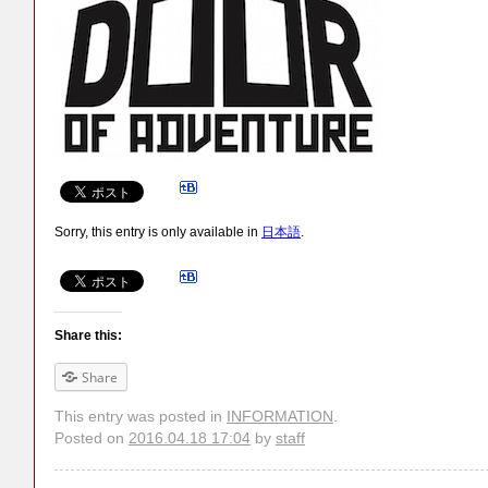
Sorry, this entry is only available in
日本語
.
Share this:
Share
This entry was posted in
INFORMATION
.
Posted on
2016.04.18 17:04
by
staff