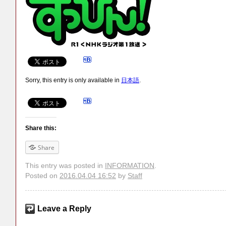
Sorry, this entry is only available in
日本語
.
Share this:
Share
This entry was posted in
INFORMATION
.
Posted on
2016.04.04 16:52
by
Staff
Leave a Reply