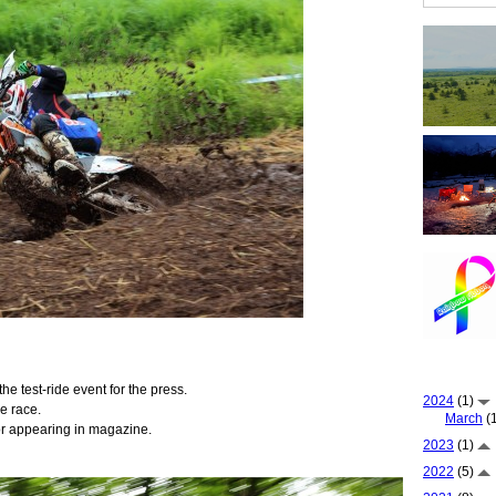
 the test-ride event for the press.
2024
(1)
he race.
March
(1
for appearing in magazine.
2023
(1)
2022
(5)