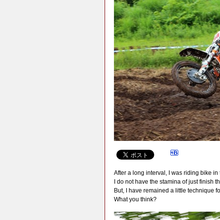
After a long interval, I was riding bike in
I do not have the stamina of just finish t
But, I have remained a little technique 
What you think?