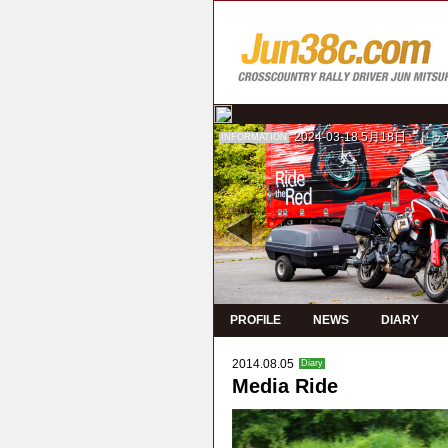
2024-03-18
5月18日 ド
INFORMATION
PROFILE
NEWS
DIARY
2014.08.05
Diary
Media Ride