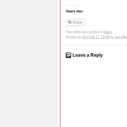
Share this:
Share
This entry was posted in
Diary
.
Posted on
2013.06.17 19:39
by
Jun Mit
Leave a Reply