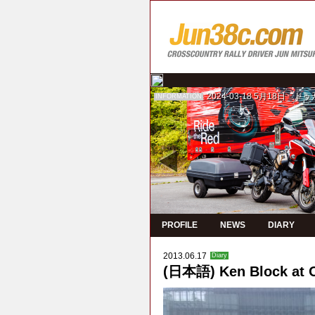
2024-03-18
5月18日 ド
INFORMATION
PROFILE
NEWS
DIARY
2013.06.17
Diary
(日本語) Ken Block at