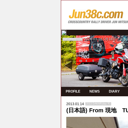
2024-03-18
5月18日 ド
INFORMATION
PROFILE
NEWS
DIARY
2013.01.14
2013 DAKAR(day R)
(日本語) From 現地 