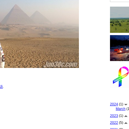
語
.
2024
(1)
March
(1
2023
(1)
2022
(5)