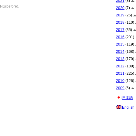
2021
(8)
S(before)
.
2020
(7)
2019
(26)
2018
(110)
2017
(35)
2016
(201)
2015
(119)
2014
(168)
2013
(170)
2012
(189)
2011
(225)
2010
(126)
2009
(5)
日本語
English