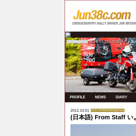
2024-03-18
5月18日 ド
INFORMATION
PROFILE
NEWS
DIARY
2012.10.01
2012 PHARAONS(before)
(日本語) From Staf