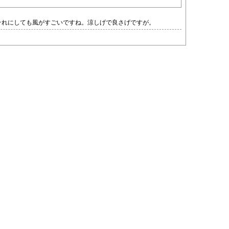
･それにしても風がすごいですね。涼しげで良さげですが。