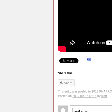
Share this:
Share
This entry was posted in
2012 PHARAON
Posted on
2012.09.27 13:16
by
staff
一通
says: