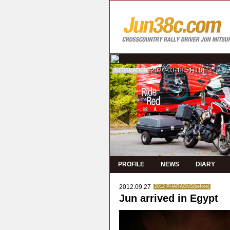
2024-03-18
5月18日 ド
INFORMATION
PROFILE
NEWS
DIARY
2012.09.27
2012 PHARAONS(before)
Jun arrived in Egypt