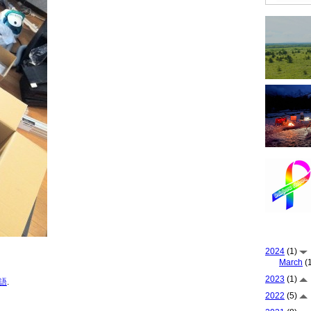
2024
(1)
March
(1
2023
(1)
語
.
2022
(5)