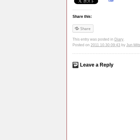
Share this:
Share
This entry was posted in
Diary
.
Posted on
2011.10.30 09:43
by
Jun Mit
Leave a Reply