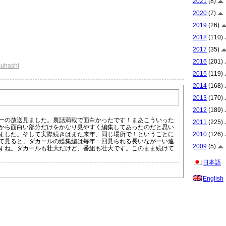
2021
(8)
2020
(7)
2019
(26)
2018
(110)
2017
(35)
2016
(201)
suhashi
2015
(119)
2014
(168)
2013
(170)
2012
(189)
ーの放送見ました。裏話満載で面白かったです！まあこういった
2011
(225)
から面白い部分だけをかなり見やすく編集してあったのだと思い
2010
(126)
ました。そして実際続きはまた来年、同じ場所で！ということに
て見ると、ダカールの総集編は毎年一回見られる長いながーい連
2009
(5)
すね。ダカールも壮大だけど、番組も壮大です。このまま続けて
日本語
English