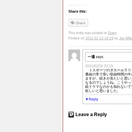
Share this:
Share
This entry was posted in
Diary
.
Posted on
2011.02.13 16:29
by
Jun Mit
一通
says:
2011/02/16 22:15
Ｊスポーツのダカールラリ
番組の常で長い収録時間の中
ますが、続きが見たいと思い
なるのでしょうね。こうやっ
続ドラマなのかも知れないで
欲しいと思いました。
Reply
Leave a Reply