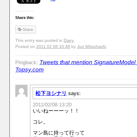
Share this:
Share
This entry was posted in
Diary
.
Posted on
2011.02.08 10:48
by
Jun Mitsuhashi
Tweets that mention SignatureModel 
Pingback:
Topsy.com
松下ヨシナリ
says:
2011/02/08 13:20
いいねーーーッ！！
コレ。
マン島に持って行って