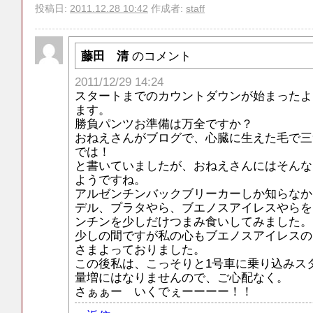
投稿日:
2011.12.28 10:42
作成者:
staff
藤田 清
のコメント
2011/12/29 14:24
スタートまでのカウントダウンが始まったよ
ます。
勝負パンツお準備は万全ですか？
おねえさんがブログで、心臓に生えた毛で三
では！
と書いていましたが、おねえさんにはそんな
ようですね。
アルゼンチンバックブリーカーしか知らなか
デル、プラタやら、ブエノスアイレスやらをn
ンチンを少しだけつまみ食いしてみました。
少しの間ですが私の心もブエノスアイレスの1
さまよっておりました。
この後私は、こっそりと1号車に乗り込みス
量増にはなりませんので、ご心配なく。
さぁぁー いくでぇーーーー！！