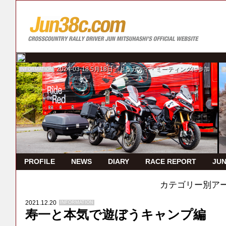
2024-03-18
5月18日 ドゥカティ・ミーティングに参加
INFORMATION
I
PROFILE
NEWS
DIARY
RACE REPORT
JUN
カテゴリー別ア
2021.12.20
INFORMATION
寿一と本気で遊ぼうキャンプ編