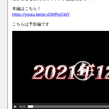
本編はこちら！
https://youtu.be/pcyDWRgX3dY
こちらは予告編です
00:00